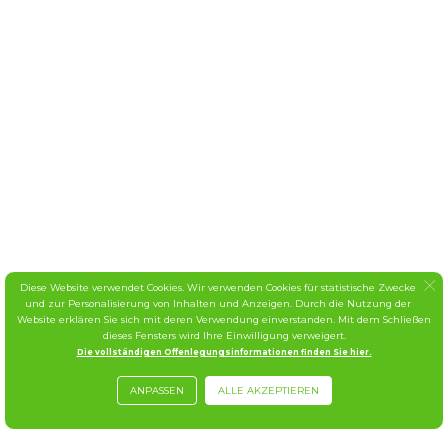
Diese Website verwendet Cookies. Wir verwenden Cookies für statistische Zwecke
und zur Personalisierung von Inhalten und Anzeigen. Durch die Nutzung der
Website erklären Sie sich mit deren Verwendung einverstanden. Mit dem Schließen
dieses Fensters wird Ihre Einwilligung verweigert.
Die vollständigen Offenlegungsinformationen finden Sie hier.
ANPASSEN
ALLE AKZEPTIEREN