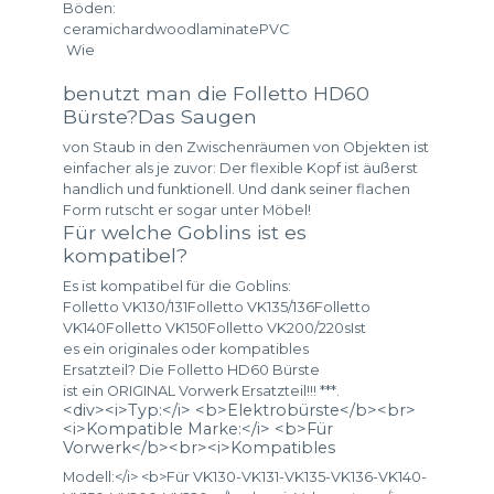
Böden:
ceramichardwoodlaminatePVC
Wie
benutzt man die Folletto HD60
Bürste?Das Saugen
von Staub in den Zwischenräumen von Objekten ist
einfacher als je zuvor: Der flexible Kopf ist äußerst
handlich und funktionell. Und dank seiner flachen
Form rutscht er sogar unter Möbel!
Für welche Goblins ist es
kompatibel?
Es ist kompatibel für die Goblins:
Folletto VK130/131Folletto VK135/136Folletto
VK140Folletto VK150Folletto VK200/220sIst
es ein originales oder kompatibles
Ersatzteil? Die Folletto HD60 Bürste
ist ein ORIGINAL Vorwerk Ersatzteil!!! ***.
<div><i>Typ:</i> <b>Elektrobürste</b><br>
<i>Kompatible Marke:</i> <b>Für
Vorwerk</b><br><i>Kompatibles
Modell:</i> <b>Für VK130-VK131-VK135-VK136-VK140-