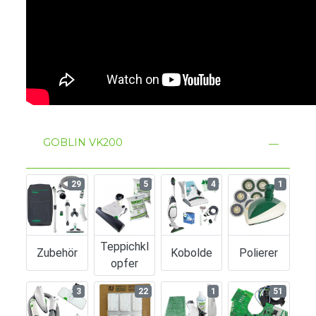
GOBLIN VK200
29
5
4
1
Teppichkl
Zubehör
Kobolde
Polierer
Opfer
3
22
1
51