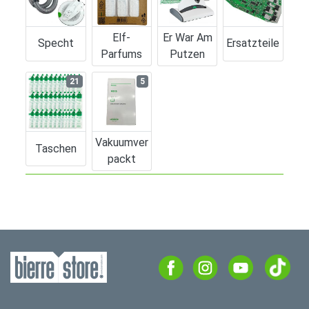
Elf-
Er War Am
Specht
Ersatzteile
Parfums
Putzen
21
5
Vakuumver
Taschen
Packt