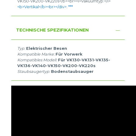
VK150-VK200-VK220s</b><br><i>Vakuumtyp:</i>
<b>Vertikal</b><br></div>. ***
TECHNISCHE SPEZIFIKATIONEN
Typ:
Elektrischer Besen
Kompatible Marke:
Für Vorwerk
Kompatibles Modell:
Für VK130-VK131-VK135-
VK136-VK140-VK150-VK200-VK220s
Staubsaugertyp:
Bodenstaubsauger