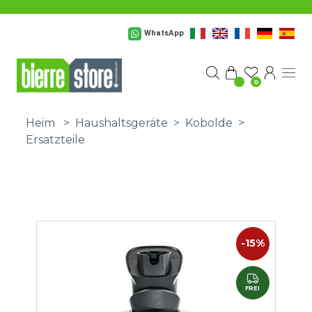
Zum Hauptinhalt springen
WhatsApp
0
Heim
>
Haushaltsgeräte
>
Kobolde
>
Ersatzteile
-15%
FREI