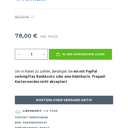
92,00 €
78,00 €
inkl. MwSt.
IN DEN WARENKORB LEGEN
Um in Raten zu zahlen, benötigen Sie
ein mit PayPal
verknüpftes Bankkonto oder eine Debitkarte. Prepaid-
Karten werden nicht akzeptiert
.
KOSTENLOSER VERSAND AKTIV
LIEFERZEIT
: 1-2 TAGE
SOFORT VERFÜGBAR
EAN: 4053584500431
Artikelnummer: K0422