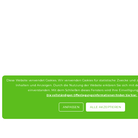
Diese Website verwendet Cookies. Wir verwenden Cookies für statistische Zwecke und z
Inhalten und Anzeigen. Durch die Nutzung der Website erklären Sie sich mit
einverstanden. Mit dem Schließen dieses Fensters wird Ihre Einwilligung
Die vollständigen Offenlegungsinformationen finden Sie hier.
ANPASSEN
ALLE AKZEPTIEREN