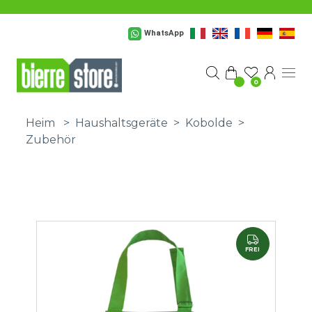
Zum Hauptinhalt springen
WhatsApp
0
Heim
>
Haushaltsgeräte
>
Kobolde
>
Zubehör
FREI