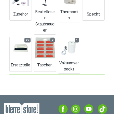
Beutellose
Thermomi
Zubehör
Specht
R
X
Staubsaug
Er
22
2
1
Vakuumver
Ersatzteile
Taschen
Packt