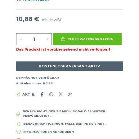
10,88 €
inkl. MwSt.
IN DEN WARENKORB LEGEN
Das Produkt ist vorübergehend nicht verfügbar!
KOSTENLOSER VERSAND AKTIV
DEMNÄCHST VERFÜGBAR
Artikelnummer: B0133
AKTIE:
BENACHRICHTIGEN SIE MICH, SOBALD ES WIEDER
VERFÜGBAR IST.
BENACHRICHTIGE MICH, FALLS DER PREIS SINKT.
INFORMATIONEN ANFORDERN