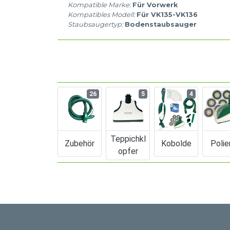
Kompatible Marke:
Für Vorwerk
Kompatibles Modell:
Für VK135-VK136
Staubsaugertyp:
Bodenstaubsauger
26
5
4
Teppichkl
Zubehör
Kobolde
Polie
Opfer