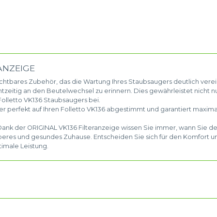
ANZEIGE
ichtbares Zubehör, das die Wartung Ihres Staubsaugers deutlich verei
htzeitig an den Beutelwechsel zu erinnern. Dies gewährleistet nicht nu
Folletto VK136 Staubsaugers bei.
ger perfekt auf Ihren Folletto VK136 abgestimmt und garantiert maxima
 Dank der ORIGINAL VK136 Filteranzeige wissen Sie immer, wann Sie d
beres und gesundes Zuhause. Entscheiden Sie sich für den Komfort u
timale Leistung.