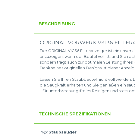
BESCHREIBUNG
ORIGINAL VORWERK VK136 FILTER
Der ORIGINAL VK136 Filteranzeiger ist ein unverz
anzuzeigen, wann der Beutel voll ist, und Sie rec
sondern trägt auch zur optimalen Leistung Ihres 
Dank seines originellen Designs ist dieser Anzei
Lassen Sie Ihren Staubbeutel nicht voll werden.
die Saugkraft erhalten und Sie genießen ein sau
– für unterbrechungsfreies Reinigen und stets op
TECHNISCHE SPEZIFIKATIONEN
Typ:
Staubsauger