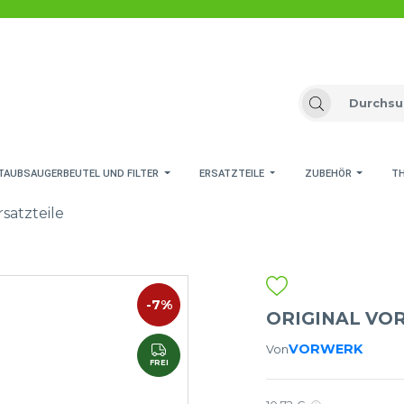
TAUBSAUGERBEUTEL UND FILTER
ERSATZTEILE
ZUBEHÖR
T
rsatzteile
-7%
ORIGINAL VO
VORWERK
Von
FREI