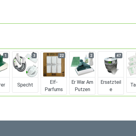
1
3
22
2
47
Elf-
Er War Am
Ersatzteil
rer
Specht
Ta
Parfums
Putzen
E