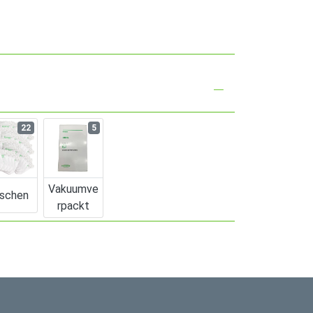
22
5
Vakuumve
schen
Rpackt