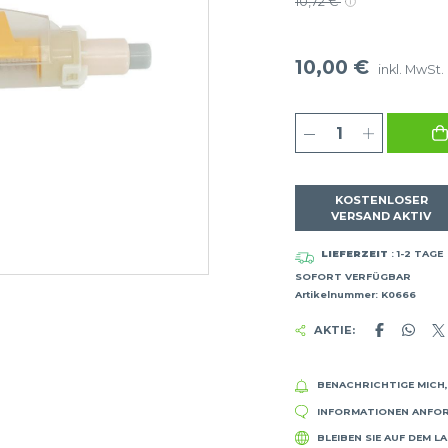
10,72 €
10,00 €
inkl. MwSt.
KOSTENLOSER
VERSAND AKTIV
LIEFERZEIT
: 1-2 TAGE
SOFORT VERFÜGBAR
Artikelnummer: K0666
AKTIE:
BENACHRICHTIGE MICH, 
INFORMATIONEN ANFO
BLEIBEN SIE AUF DEM L