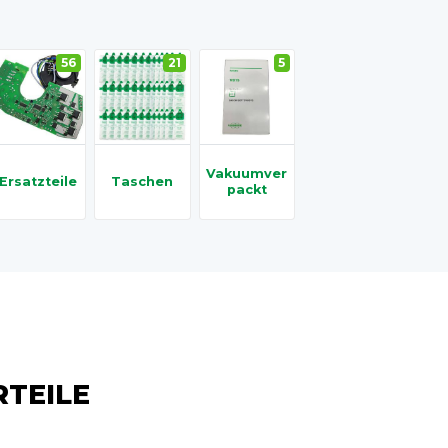
56
21
5
Vakuumver
Ersatzteile
Taschen
Packt
TEILE