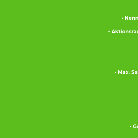
• Nen
• Aktionsra
• Max. Sa
• G