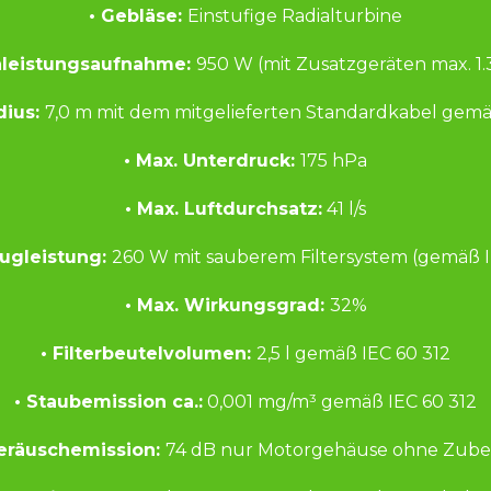
• Gebläse: 
Einstufige Radialturbine
nleistungsaufnahme: 
950 W (mit Zusatzgeräten max. 1
dius: 
7,0 m mit dem mitgelieferten Standardkabel gemä
• Max. Unterdruck: 
175 hPa
• Max. Luftdurchsatz:
 41 l/s
ugleistung: 
260 W mit sauberem Filtersystem (gemäß I
• Max. Wirkungsgrad: 
32%
• Filterbeutelvolumen: 
2,5 l gemäß IEC 60 312
• Staubemission ca.:
 0,001 mg/m³ gemäß IEC 60 312
eräuschemission: 
74 dB nur Motorgehäuse ohne Zub