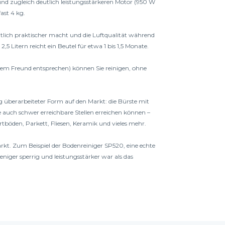
d zugleich deutlich leistungsstärkeren Motor (950 W 
ast 4 kg.
utlich praktischer macht und die Luftqualität während 
Litern reicht ein Beutel für etwa 1 bis 1,5 Monate.
nem Freund entsprechen) können Sie reinigen, ohne 
g überarbeiteter Form auf den Markt: die Bürste mit 
auch schwer erreichbare Stellen erreichen können – 
rtböden, Parkett, Fliesen, Keramik und vieles mehr.
t. Zum Beispiel der Bodenreiniger SP520, eine echte 
iger sperrig und leistungsstärker war als das 