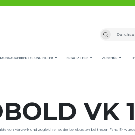
N KOBOLD-
D VK
TAUBSAUGERBEUTEL UND FILTER
ERSATZTEILE
ZUBEHÖR
T
BOLD VK 
te von Vorwerk und zugleich eines der beliebtesten bei treuen Fans. Er wurd