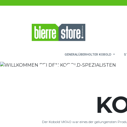
Zum Hauptinhalt springen
WILLKOMMEN BEI DE
SPEZIALISTEN
KOBOL
GENERALÜBERHOLTER KOBOLD
S
140
KO
Der Kobold VK140 war eines der gelungensten Produk