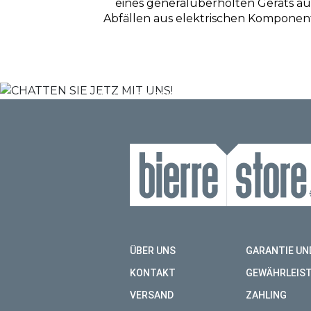
eines generalüberholten Geräts au
CHATTEN S
Abfällen aus elektrischen Komponen
MIT UNS!
KONTAKTIEREN SIE UNS AUF WHATSAPP, 
KOBOLD ZU ERHALTEN.
CHATTEN SIE JETZT MIT UNS!
ÜBER UNS
GARANTIE UN
KONTAKT
GEWÄHRLEIS
VERSAND
ZAHLING