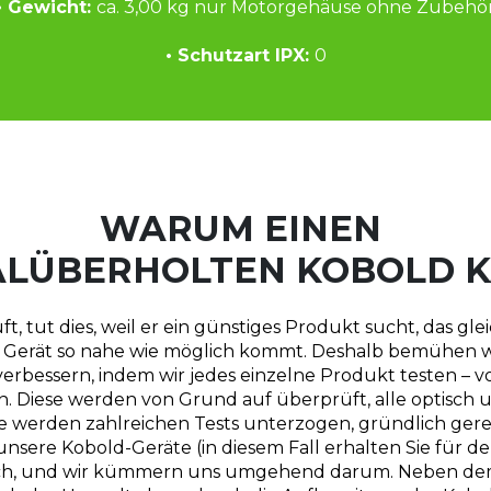
• Gewicht: 
ca. 3,00 kg nur Motorgehäuse ohne Zubehö
• Schutzart IPX: 
0
WARUM EINEN 
LÜBERHOLTEN KOBOLD 
 tut dies, weil er ein günstiges Produkt sucht, das gleic
erät so nahe wie möglich kommt. Deshalb bemühen wir u
rbessern, indem wir jedes einzelne Produkt testen – vom
 Diese werden von Grund auf überprüft, alle optisch 
e werden zahlreichen Tests unterzogen, gründlich gerei
 unsere Kobold-Geräte (in diesem Fall erhalten Sie für den
ch, und wir kümmern uns umgehend darum. Neben dem wir