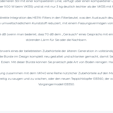
derneren Stil mit einer kompakteren Linie, verfügt über einen kompaktener un
r 900 W beim VK135) und ist mit nur 3 kg deutlich leichter als der VK135 mit f
irekte Integration des HEPA-Filters in den Filterbeutel, was den Austausch de
umweltschädlichem Kunststoff reduziert; mit einem Fassungsvermögen von 2,5 
en 74 dB (wenn man bedenkt, dass 70 dB dem „Geräusch“ eines Gesprächs mit ei
störenden Lärm für Sie oder die Nachbarn.
rwerk eines der beliebtesten Zubehörteile der älteren Generation in vollständi
e Bürste im Design komplett neu gestaltet und schlanker gemacht, damit Sie 
Ecken. Mit dieser Bürste können Sie praktisch jede Art von Boden reinigen: Ha
ung zusammen mit dem VK140 eine Reihe nützlicher Zubehörteile auf den Mark
zeitig zu saugen und zu wischen, oder den neuen Teppichklopfer EB360, der wen
Vorgängermodell EB350.