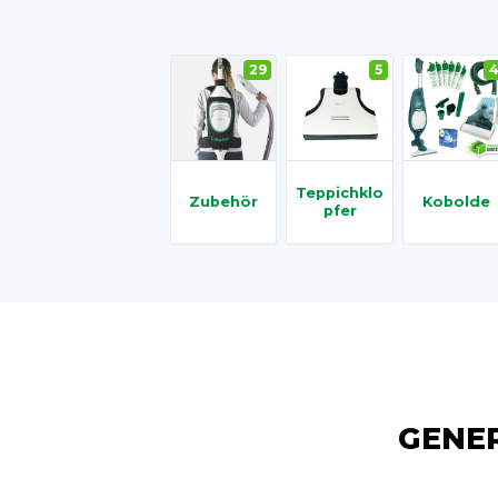
29
5
Teppichklo
Zubehör
Kobolde
Pfer
GENE