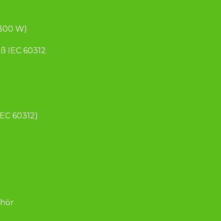
.300 W)
ß IEC 60312 
EC 60312)
ehör