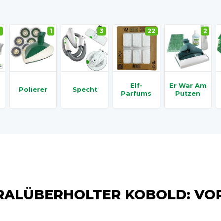
4
1
3
22
2
Elf-
Er War Am
Polierer
Specht
Parfums
Putzen
RALÜBERHOLTER KOBOLD: VOR