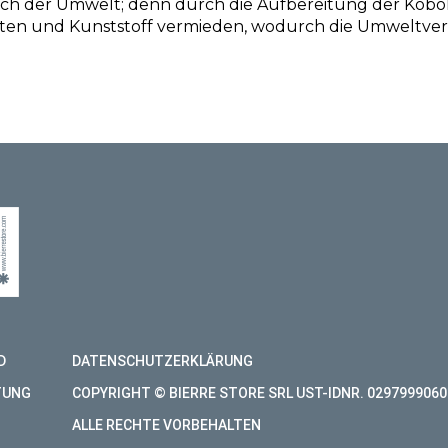
ch der Umwelt; denn durch die Aufbereitung der Kobol
IE JETZ
ten und Kunststoff vermieden, wodurch die Umweltver
UM BERATUNG FÜR IHREN
D
DATENSCHUTZERKLÄRUNG
TUNG
COPYRIGHT © BIERRE STORE SRL UST-IDNR. 0297999060
ALLE RECHTE VORBEHALTEN