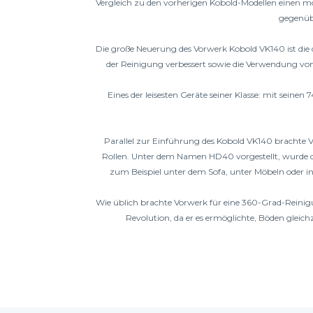
Vergleich zu den vorherigen Kobold-Modellen einen mo
gegenübe
Die große Neuerung des Vorwerk Kobold VK140 ist die d
der Reinigung verbessert sowie die Verwendung von 
Eines der leisesten Geräte seiner Klasse: mit sein
Parallel zur Einführung des Kobold VK140 brachte Vo
Rollen. Unter dem Namen HD40 vorgestellt, wurde di
zum Beispiel unter dem Sofa, unter Möbeln oder in 
Wie üblich brachte Vorwerk für eine 360-Grad-Reinig
Revolution, da er es ermöglichte, Böden gleich